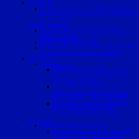
COMERCIO
REPOSITORES DE SOLVENS CORDOBA
EXIGEN ACORTAR A 2 LOS 7 TRAMOS DE
LA PARITARIA.-
ZONA AFILIADOS
TELEGRAMAS PARA RECLAMAR EL
BONO DE 24 MIL.
FICHA AFILIACION (Bajar).
MODELO DE TELEGRAMA PARA INICIAR
RECLAMO SEGURO LA ESTRELLA
INDUSTRIA
CURTIDORES
PEREA ARIEL C/ SADESA S.A. S/
REINSTALACION (SUMARISIMO)
228″ (Expte. Nº 50582)
“MAIDANA ANGEL RAMON C/
SADESA S.A. S/ REINSTALACION
(SUMARISIMO) » (Expte. Nº 54560).”
CONFLICTO EN SADESA LOMAS
POR MODIFICACIONES DE
CONDICIONES DE TRABAJO.-
SERVICIOS
CHOFERES DE COLECTIVOS
Manual de Buenas Prácticas | Transporte
de Pasajeros corta y media distancia.-