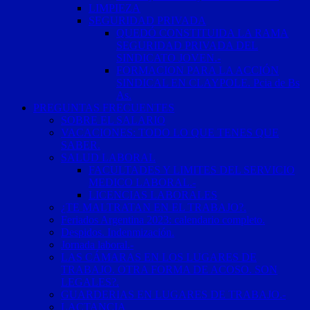
LIMPIEZA
SEGURIDAD PRIVADA
QUEDÓ CONSTITUIDA LA RAMA
SEGURIDAD PRIVADA DEL
SINDICATO JOVEN.-
FORMACION PARA LA ACCIÓN
SINDICAL EN CLAYPOLE. Pcia de Bs
As.
PREGUNTAS FRECUENTES
SOBRE EL SALARIO
VACACIONES: TODO LO QUE TENES QUE
SABER.
SALUD LABORAL
FACULTADES Y LIMITES DEL SERVICIO
MEDICO LABORAL.-
LICENCIAS LABORALES
¿TE MALTRATAN EN EL TRABAJO?.
Feriados Argentina 2023: calendario completo.
Despidos. Indenmización.
Jornada laboral.-
LAS CÁMARAS EN LOS LUGARES DE
TRABAJO. OTRA FORMA DE ACOSO. SON
LEGALES?.
GUARDERIAS EN LUGARES DE TRABAJO.-
LACTANCIA